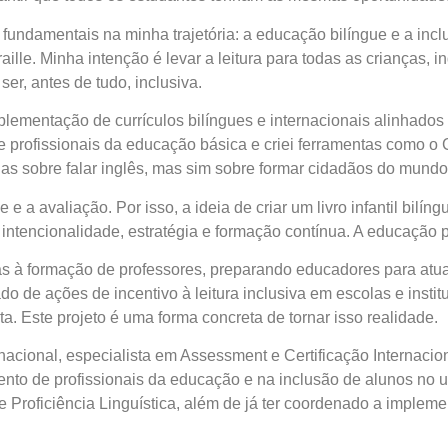
 fundamentais na minha trajetória: a educação bilíngue e a inc
raille. Minha intenção é levar a leitura para todas as crianças
r, antes de tudo, inclusiva.
plementação de currículos bilíngues e internacionais alinhad
e profissionais da educação básica e criei ferramentas como o 
s sobre falar inglês, mas sim sobre formar cidadãos do mundo
e a avaliação. Por isso, a ideia de criar um livro infantil bilí
encionalidade, estratégia e formação contínua. A educação pre
adas à formação de professores, preparando educadores para atu
o de ações de incentivo à leitura inclusiva em escolas e instit
a. Este projeto é uma forma concreta de tornar isso realidade.
nacional, especialista em Assessment e Certificação Internacion
nto de profissionais da educação e na inclusão de alunos no u
 Proficiência Linguística, além de já ter coordenado a implem