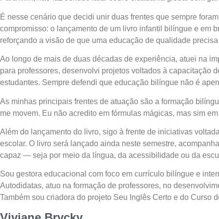
É nesse cenário que decidi unir duas frentes que sempre foram
compromisso: o lançamento de um livro infantil bilíngue e em b
reforçando a visão de que uma educação de qualidade precisa se
Ao longo de mais de duas décadas de experiência, atuei na im
para professores, desenvolvi projetos voltados à capacitação d
estudantes. Sempre defendi que educação bilíngue não é apena
As minhas principais frentes de atuação são a formação bilíngue 
me movem. Eu não acredito em fórmulas mágicas, mas sim em int
Além do lançamento do livro, sigo à frente de iniciativas volt
escolar. O livro será lançado ainda neste semestre, acompanhad
capaz — seja por meio da língua, da acessibilidade ou da escut
Sou gestora educacional com foco em currículo bilíngue e inter
Autodidatas, atuo na formação de professores, no desenvolvime
Também sou criadora do projeto Seu Inglês Certo e do Curso de
Viviane Brycky