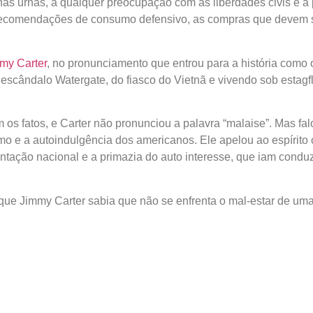
as urnas, a qualquer preocupação com as liberdades civis e a
 recomendações de consumo defensivo, as compras que devem s
mmy
Carter
, no pronunciamento que entrou para a história como
 escândalo Watergate, do fiasco do Vietnã e vivendo sob estag
 os fatos, e Carter não pronunciou a palavra “malaise”. Mas fa
o e a autoindulgência dos americanos. Ele apelou ao espírito cív
gmentação nacional e a primazia do auto interesse, que iam cond
que Jimmy Carter sabia que não se enfrenta o mal-estar de um