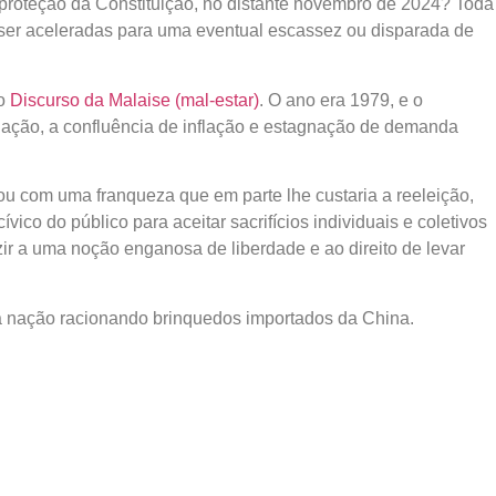
 proteção da Constituição, no distante novembro de 2024? Toda
er aceleradas para uma eventual escassez ou disparada de
 o
Discurso da Malaise (mal-estar)
. O ano era 1979, e o
flação, a confluência de inflação e estagnação de demanda
lou com uma franqueza que em parte lhe custaria a reeleição,
ico do público para aceitar sacrifícios individuais e coletivos
uzir a uma noção enganosa de liberdade e ao direito de levar
a nação racionando brinquedos importados da China.