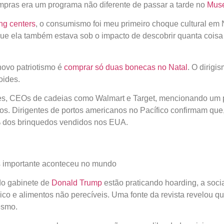
ompras era um programa não diferente de passar a tarde no
Muse
g centers
, o consumismo foi meu primeiro choque cultural em
porque ela também estava sob o impacto de descobrir quanta coi
novo patriotismo é
comprar só duas bonecas no Natal
. O dirig
oides.
ntes, CEOs de cadeias como Walmart e Target, mencionando um 
os. Dirigentes de portos americanos no Pacífico confirmam que
% dos brinquedos vendidos nos EUA.
 importante aconteceu no mundo
do gabinete de
Donald Trump
estão praticando hoarding, a so
co e alimentos não perecíveis. Uma fonte da revista revelou q
esmo.