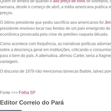
Quem se lembra de quando o
alto preço de ovos
se sobrepôs, n
semana, desde o começo de abril, a mídia americana publica
preços.
O último presidente que pediu sacrifício aos americanos foi
Ji
presidente resolveu tocar nas feridas de um país emergindo do
econômica provocada pela crise do petróleo naquela década.
Como acontece com frequência, as narrativas políticas adornam
sobre a descrença geral em instituições, criticando o consumism
para o bem do país. A alternativa, afirmou Carter, seria a fra
vantagem.
O discurso de 1979 não mencionou bonecas Barbie, talvez por
Fonte ==>
Folha SP
Editor Correio do Pará