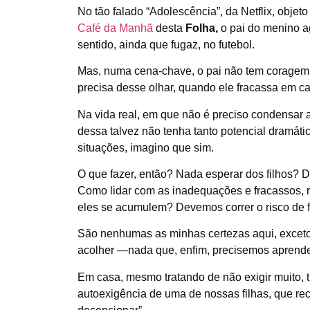
No tão falado “Adolescência”, da Netflix, objet
Café da Manhã
desta
Folha,
o pai do menino ag
sentido, ainda que fugaz, no futebol.
Mas, numa cena-chave, o pai não tem coragem d
precisa desse olhar, quando ele fracassa em c
Na vida real, em que não é preciso condensar 
dessa talvez não tenha tanto potencial dramá
situações, imagino que sim.
O que fazer, então? Nada esperar dos filhos? D
Como lidar com as inadequações e fracassos, 
eles se acumulem? Devemos correr o risco de f
São nenhumas as minhas certezas aqui, exceto 
acolher —nada que, enfim, precisemos aprende
Em casa, mesmo tratando de não exigir muito, t
autoexigência de uma de nossas filhas, que re