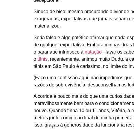
decepcionar”.
Sinuca de bico: mesmo procurando aliviar de n
exageradas, expectativas que jamais seriam de
materializou.
Seria falso e algo patético afirmar que nada es
de qualquer expectativa. Embora minhas duas 
o paranauê intrínseco à
natação
–lavar os cabel
o
tênis
, recentemente, animou muito Dudu, a ca
tênis em São Paulo é caríssimo, no limite do inv
(Faço uma confissão aqui: não impedimos que 
razões de sobrevivência, desaconselhamos fort
A corrida é pouco mais do que uma curiosidade
maravilhosamente bem para o condicionamento fí
houve. Quando tinha 10 ou 11 anos, Vitória, a 
metros junto comigo ao final de minha primeira
isso, graças à generosidade da funcionária res