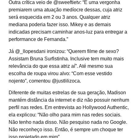
Outra crítica veio de @sweeftietv: “É uma vergonha
premiarem uma atuação medíocre dessas, cuja atriz
será esquecida em 2 ou 3 anos. Qualquer atriz
mediana poderia fazer isso. Mikey e as demais
indicadas precisam caminhar anos-luz para entregar a
performance de Fernanda.”
Já @_llopesdani ironizou: “Querem filme de sexo?
Assistam Bruna Surfistinha. Inclusive tem muito mais
relevância do que essa atriz aí”. Até mesmo sua
escolha de roupa virou alvo: “Com esse vestido
nojento”, comentou @justlilizoca.
Diferente de muitas estrelas de sua geração, Madison
mantém distância da internet e diz não possuir nenhum
perfil nas redes. Em entrevista ao Hollywood Authentic,
ela explicou: “Não olho para mim nas redes sociais.
Não tenho nada disso. Não pesquiso nada no Google.
Não reconheço isso. Então, é sempre um choque ter
isso projetado em mim”.