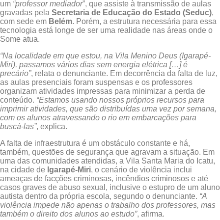
um
“professor mediador
”, que assiste à transmissão de aulas
gravadas pela
Secretaria de Educação do Estado (Seduc)
,
com sede em
Belém
. Porém, a estrutura necessária para essa
tecnologia está longe de ser uma realidade nas áreas onde o
Some atua.
“Na localidade em que estou, na Vila Menino Deus (Igarapé-
Miri), passamos vários dias sem energia elétrica […] é
precário”
, relata o denunciante. Em decorrência da falta de luz,
as aulas presenciais foram suspensas e os professores
organizam atividades impressas para minimizar a perda de
conteúdo.
“Estamos usando nossos próprios recursos para
imprimir atividades, que são distribuídas uma vez por semana,
com os alunos atravessando o rio em embarcações para
buscá-las”
, explica.
A falta de infraestrutura é um obstáculo constante e há,
também, questões de segurança que agravam a situação. Em
uma das comunidades atendidas, a Vila Santa Maria do Icatu,
na cidade de
Igarapé-Miri
, o cenário de violência inclui
ameaças de facções criminosas, incêndios criminosos e até
casos graves de abuso sexual, inclusive o estupro de um aluno
autista dentro da própria escola, segundo o denunciante.
“A
violência impede não apenas o trabalho dos professores, mas
também o direito dos alunos ao estudo”
, afirma.