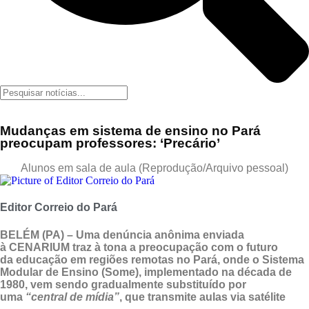
Mudanças em sistema de ensino no Pará
preocupam professores: ‘Precário’
Alunos em sala de aula (Reprodução/Arquivo pessoal)
Editor Correio do Pará
BELÉM (PA) – Uma
denúncia anônima
enviada
à
CENARIUM
traz à tona a preocupação com o futuro
da
educação
em r
egiões remotas
no
Pará
, onde o
Sistema
Modular de Ensino (Some)
, implementado na década de
1980, vem sendo gradualmente substituído por
uma
“central de mídia”
, que transmite aulas via satélite