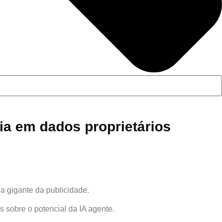
ia em dados proprietários
a gigante da publicidade.
obre o potencial da IA ​​agente.