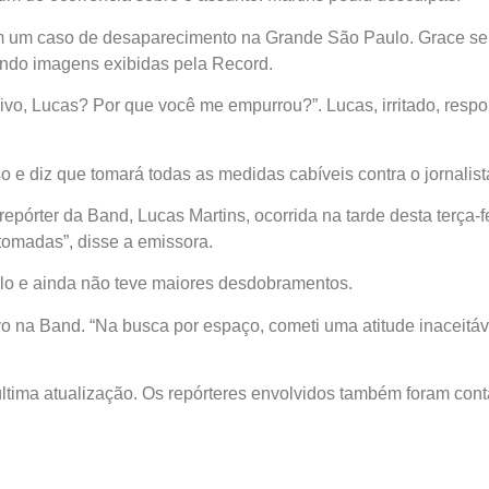
 um caso de desaparecimento na Grande São Paulo. Grace se 
gundo imagens exibidas pela Record.
vo, Lucas? Por que você me empurrou?”. Lucas, irritado, respo
o e diz que tomará todas as medidas cabíveis contra o jornalist
órter da Band, Lucas Martins, ocorrida na tarde desta terça-fe
 tomadas”, disse a emissora.
ulo e ainda não teve maiores desdobramentos.
 na Band. “Na busca por espaço, cometi uma atitude inaceitável
última atualização. Os repórteres envolvidos também foram co