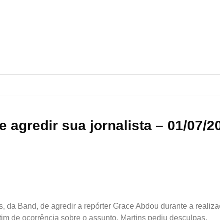
 agredir sua jornalista – 01/07/2
ins, da Band, de agredir a repórter Grace Abdou durante a reali
tim de ocorrência sobre o assunto. Martins pediu desculpas.