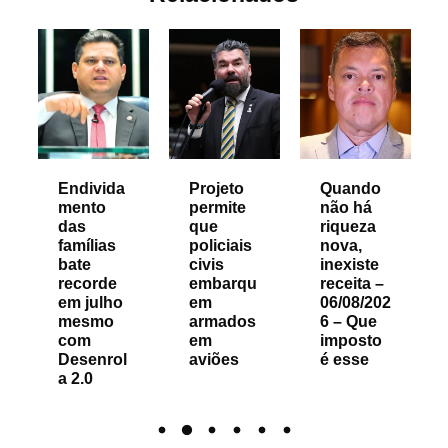
Endivida
Projeto
Quando
mento
permite
não há
das
que
riqueza
famílias
policiais
nova,
bate
civis
inexiste
recorde
embarqu
receita –
em julho
em
06/08/202
mesmo
armados
6 – Que
com
em
imposto
Desenrol
aviões
é esse
a 2.0