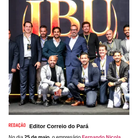
Editor Correio do Pará
No dia
25 de maio
, o empresário
Fernando Nicola