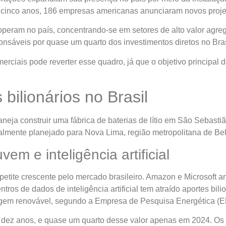
os cinco anos, 186 empresas americanas anunciaram novos projet
eram no país, concentrando-se em setores de alto valor agrega
nsáveis por quase um quarto dos investimentos diretos no Bras
rciais pode reverter esse quadro, já que o objetivo principal 
bilionários no Brasil
aneja construir uma fábrica de baterias de lítio em São Sebast
lmente planejado para Nova Lima, região metropolitana de Bel
m e inteligência artificial
tite crescente pelo mercado brasileiro. Amazon e Microsoft 
tros de dados de inteligência artificial tem atraído aportes bil
igem renovável, segundo a Empresa de Pesquisa Energética (E
 dez anos, e quase um quarto desse valor apenas em 2024. Os re