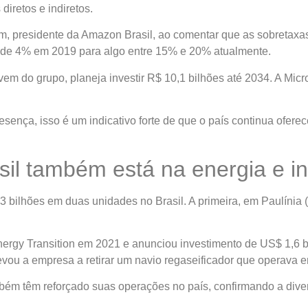
iretos e indiretos.
jtmam, presidente da Amazon Brasil, ao comentar que as sobreta
r de 4% em 2019 para algo entre 15% e 20% atualmente.
do grupo, planeja investir R$ 10,1 bilhões até 2034. A Micros
ença, isso é um indicativo forte de que o país continua ofere
il também está na energia e in
3 bilhões em duas unidades no Brasil. A primeira, em Paulínia 
ergy Transition em 2021 e anunciou investimento de US$ 1,6 bi
levou a empresa a retirar um navio regaseificador que operava 
ém têm reforçado suas operações no país, confirmando a divers