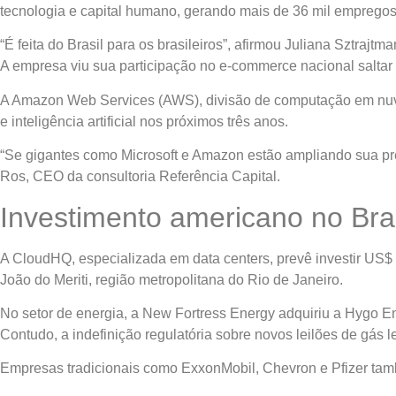
tecnologia e capital humano, gerando mais de 36 mil empregos d
“É feita do Brasil para os brasileiros”, afirmou Juliana Sztra
A empresa viu sua participação no e-commerce nacional salta
A Amazon Web Services (AWS), divisão de computação em nuvem 
e inteligência artificial nos próximos três anos.
“Se gigantes como Microsoft e Amazon estão ampliando sua pres
Ros, CEO da consultoria Referência Capital.
Investimento americano no Bras
A CloudHQ, especializada em data centers, prevê investir US$ 
João do Meriti, região metropolitana do Rio de Janeiro.
No setor de energia, a New Fortress Energy adquiriu a Hygo En
Contudo, a indefinição regulatória sobre novos leilões de gás 
Empresas tradicionais como ExxonMobil, Chevron e Pfizer tamb