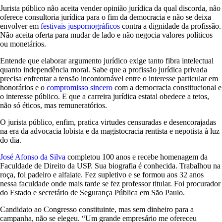
Jurista público não aceita vender opinião jurídica da qual discorda, não
oferece consultoria jurídica para o fim da democracia e não se deixa
envolver em
festivais juspornográficos
contra a dignidade da profissão.
Não aceita oferta para mudar de lado e não negocia valores políticos
ou monetários.
Entende que elaborar argumento jurídico exige tanto fibra intelectual
quanto independência moral. Sabe que a profissão jurídica privada
precisa enfrentar a tensão incontornável entre o interesse particular em
honorários e o
compromisso sincero
com a democracia constitucional e
o interesse público. E que a carreira jurídica estatal obedece a tetos,
não só éticos, mas remuneratórios.
O jurista público, enfim, pratica virtudes censuradas e desencorajadas
na era da advocacia lobista e da magistocracia rentista e nepotista à luz
do dia.
José Afonso da Silva
completou 100 anos e recebe homenagem da
Faculdade de Direito da USP. Sua biografia é conhecida. Trabalhou na
roça, foi padeiro e alfaiate. Fez supletivo e se formou aos 32 anos
nessa faculdade onde mais tarde se fez professor titular. Foi procurador
do Estado e secretário de Segurança Pública em São Paulo.
Candidato ao Congresso constituinte, mas sem dinheiro para a
campanha, não se elegeu. “Um grande empresário me ofereceu