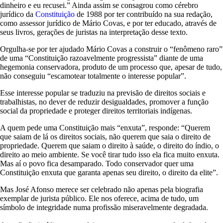
dinheiro e eu recusei.” Ainda assim se consagrou como cérebro
jurídico da
Constituição
de 1988 por ter contribuído na sua redação,
como assessor jurídico de Mário Covas, e por ter educado, através de
seus livros, gerações de juristas na interpretação desse texto.
Orgulha-se por ter ajudado Mário Covas a construir o “fenômeno raro”
de uma “Constituição razoavelmente progressista” diante de uma
hegemonia conservadora, produto de um processo que, apesar de tudo,
não conseguiu “escamotear totalmente o interesse popular”.
Esse interesse popular se traduziu na previsão de direitos sociais e
trabalhistas, no dever de reduzir desigualdades, promover a função
social da propriedade e proteger direitos territoriais indígenas.
A quem pede uma Constituição mais “enxuta”, responde: “Querem
que saiam de lá os direitos sociais, não querem que saia o direito de
propriedade. Querem que saiam o direito à saúde, o direito do índio, o
direito ao meio ambiente. Se você tirar tudo isso ela fica muito enxuta.
Mas aí o povo fica desamparado. Todo conservador quer uma
Constituição enxuta que garanta apenas seu direito, o direito da elite”.
Mas José Afonso merece ser celebrado não apenas pela biografia
exemplar de jurista público. Ele nos oferece, acima de tudo, um
símbolo de integridade numa profissão miseravelmente degradada.