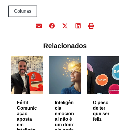
Colunas
Relacionados
Fértil
Inteligên
O peso
Comunic
cia
de ter
ação
emocion
que ser
aposta
al não é
feliz
em
um dom: