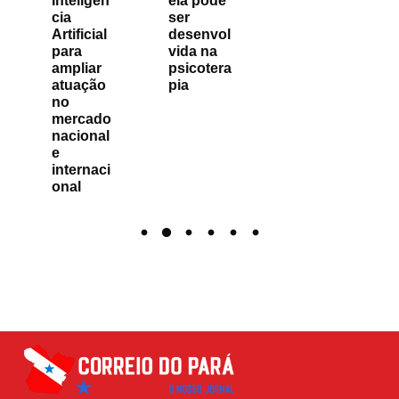
Inteligên
ela pode
cia
ser
Artificial
desenvol
para
vida na
ampliar
psicotera
atuação
pia
no
mercado
nacional
e
internaci
onal