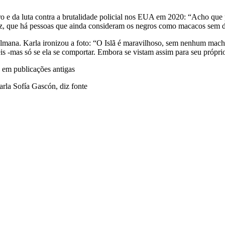
 e da luta contra a brutalidade policial nos EUA em 2020: “Acho que
z, que há pessoas que ainda consideram os negros como macacos sem dir
ana. Karla ironizou a foto: “O Islã é maravilhoso, sem nenhum machi
eis -mas só se ela se comportar. Embora se vistam assim para seu próp
em publicações antigas
rla Sofía Gascón, diz fonte