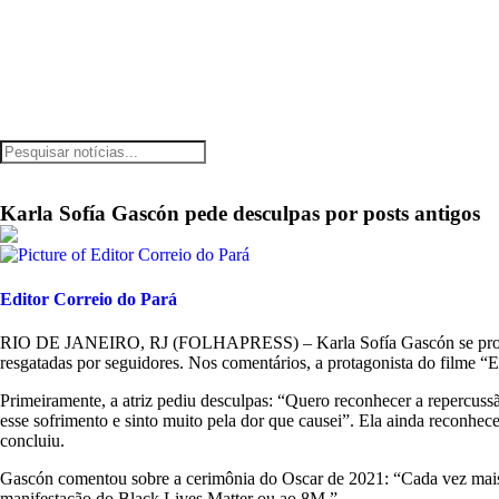
Karla Sofía Gascón pede desculpas por posts antigos
Editor Correio do Pará
R
IO DE JANEIRO, RJ (FOLHAPRESS) – Karla Sofía Gascón se pronunci
resgatadas por seguidores. Nos comentários, a protagonista do filme “Em
Primeiramente, a atriz pediu desculpas: “Quero reconhecer a repercu
esse sofrimento e sinto muito pela dor que causei”. Ela ainda reconhec
concluiu.
Gascón comentou sobre a cerimônia do Oscar de 2021: “Cada vez mais, o
manifestação do Black Lives Matter ou ao 8M.”