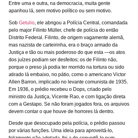
Entre uma e outra, na democracia, muita gente
apanhou lá, sem motivo político ou sem motivo.
Sob
Getulio
, ele abrigou a Polícia Central, comandada
pelo major Filinto Müller, chefe de polícia do então
Distrito Federal. Filinto, de origem vagamente alemã,
mas nazista de carteirinha, era o braço armado da
Justiça e tão ou mais poderoso do que esta —os atos
dos juízes podiam ser desfeitos; os de Filinto não,
porque o preso já podia ter morrido na tortura ou sido
atirado lá embaixo, no pátio, como o americano Victor
Allen Barron, implicado no levante comunista de 1935.
Em 1936, o prédio recebeu o Dops, criado pelo
ministro da Justiça, Vicente Rao, e com ligação direta
com a Gestapo. Se não foram jogados fora, os arquivos
devem contar o que houve de horrores lá dentro.
Desde que desocupado pela polícia, o prédio passou
por várias funções. Uma ideia para aproveitá-lo,
felizmente não adotada, foi a de convertê-lo num