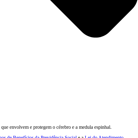
as que envolvem e protegem o cérebro e a medula espinhal.
nos de Benefícios da Previdência Social
e a
Lei do Atendimento