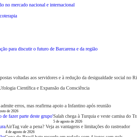
ção no mercado nacional e internacional
coterapia
 para discutir o futuro de Barcarena e da região
postas voltadas aos servidores e à redução da desigualdade social no Ri
fologia Científica e Expansão da Consciência
admite erros, mas reafirma apoio a Infantino após reunião
osto de 2026
Salah chega à Turquia e veste camisa do T
5 de agosto de 2026
AirTag vale a pena? Veja as vantagens e limitações do rastreador
4 de agosto de 2026
Copa do Brasil bate recorde em rodada com 4 jogos sem gols