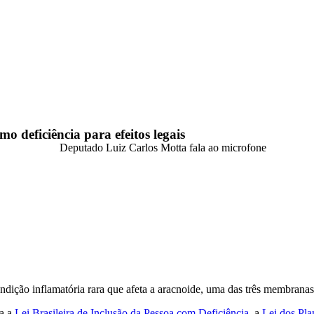
o deficiência para efeitos legais
condição inflamatória rara que afeta a aracnoide, uma das três membran
ra a
Lei Brasileira de Inclusão da Pessoa com Deficiência
, a
Lei dos Pla