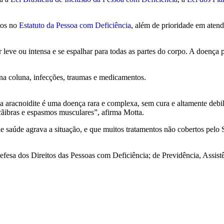
tos no
Estatuto da Pessoa com Deficiência
, além de prioridade em aten
er leve ou intensa e se espalhar para todas as partes do corpo. A doen
 na coluna, infecções, traumas e medicamentos.
a aracnoidite é uma doença rara e complexa, sem cura e altamente debi
 cãibras e espasmos musculares”, afirma Motta.
de saúde agrava a situação, e que muitos tratamentos não cobertos pel
efesa dos Direitos das Pessoas com Deficiência; de Previdência, Assistê