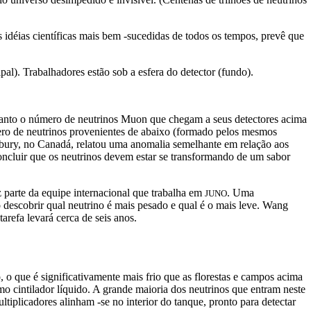
 idéias científicas mais bem -sucedidas de todos os tempos, prevê que
ipal
). Trabalhadores estão sob a esfera do detector (
fundo
).
uanto o número de neutrinos Muon que chegam a seus detectores acima
mero de neutrinos provenientes de abaixo (formado pelos mesmos
udbury, no Canadá, relatou uma anomalia semelhante em relação aos
concluir que os neutrinos devem estar se transformando de um sabor
z parte da equipe internacional que trabalha em
. Uma
JUNO
o descobrir qual neutrino é mais pesado e qual é o mais leve. Wang
arefa levará cerca de seis anos.
o que é significativamente mais frio que as florestas e campos acima
o cintilador líquido. A grande maioria dos neutrinos que entram neste
tiplicadores alinham -se no interior do tanque, pronto para detectar