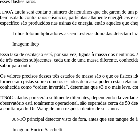
esses flashes raros.
A tarefa será contar o número de neutrinos que chegarem de um pa
JUNO
bem isolado contra raios cósmicos, partículas altamente energéticas e 
específico são produzidos nas usinas de energia, então aqueles que c
Tubos fotomultiplicadores-as semi-esferas douradas-detectam luz 
Imagem: ihep
Essa taxa de oscilação está, por sua vez, ligada à massa dos neutrinos.
de três estados subjacentes, cada um de uma massa diferente, conheci
sabor para outro.
Os valores precisos desses três estados de massa são o que os físicos i
forneceram pistas sobre como os estados de massa podem estar relacio
conhecida como “ordem invertida”, determina que
v
3 é o mais leve, c
Os dados parecerão sutilmente diferentes, dependendo da verdadei
JUNO
observatório está totalmente operacional, são esperadas cerca de 50 dete
a confiança do Dr. Wang de uma resposta dentro de seis anos.
O principal detector visto de fora, antes que seu tanque de
JUNO
Imagem: Enrico Sacchetti