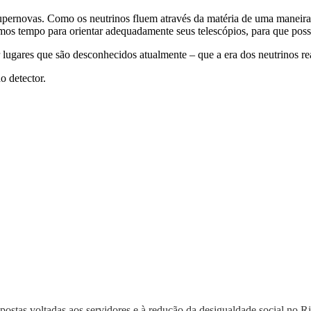
ernovas. Como os neutrinos fluem através da matéria de uma maneira qu
nomos tempo para orientar adequadamente seus telescópios, para que poss
r lugares que são desconhecidos atualmente – que a era dos neutrinos 
o detector.
postas voltadas aos servidores e à redução da desigualdade social no Ri