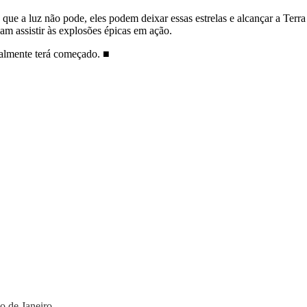
e a luz não pode, eles podem deixar essas estrelas e alcançar a Terra
am assistir às explosões épicas em ação.
realmente terá começado.
■
o de Janeiro