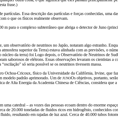
sta frase.)
partículas. Essa descrição das partículas e forças conhecidas, uma das
 com o que os físicos realmente observam.
0 m para o complexo subterrâneo que abriga o detector de Juno (
princ
e, um observatório de neutrinos no Japão, notaram algo estranho. Enq
a atmosfera superior da Terra) estava alinhada com as previsões, o nú
 o núcleo da terra) foi Logo depois, o Observatório de Neutrinos de S
foram saborosos de elétrons. Essas observações levaram os cientistas a 
oscilação” só seria possível se os neutrinos tivessem massa.
dro Ochoa-Cricoux, físico da Universidade da Califórnia, Irvine, que fa
 um modelo padrão aprimorado. Um de
Os objetivos, portanto, serã
JUNO
Física de Alta Energia da Academia Chinesa de Ciências, considera que a t
em uma catedral – as vozes das pessoas ecoam dentro do enorme espaço, 
ca de 20.000 toneladas de fluidos ricos em hidrogênio, conhecidos com
fluido, resultando em rajadas de luz azul. Cerca de 40.000 tubos fotomul