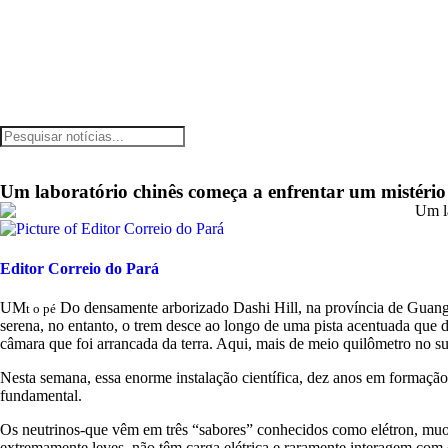
Um laboratório chinês começa a enfrentar um mistério g
Editor Correio do Pará
UM
Do densamente arborizado Dashi Hill, na província de Guangd
t o pé
serena, no entanto, o trem desce ao longo de uma pista acentuada que 
câmara que foi arrancada da terra. Aqui, mais de meio quilômetro no s
Nesta semana, essa enorme instalação científica, dez anos em formação, 
fundamental.
Os neutrinos-que vêm em três “sabores” conhecidos como elétron, muon e
extremamente leves, não têm carga elétrica e raramente interagem com q