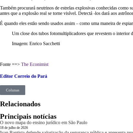
Também procurará neutrinos de estrelas explosivas conhecidas como sup
antes que a explosão real se torne visível. Detectá -los dará aos astrô
É quando eles estão sendo usados ​​assim – como uma maneira de espia
Um close dos tubos fotomultiplicadores que revestem o interior d
Imagem: Enrico Sacchetti
Fonte ==>
The Econimist
Editor Correio do Pará
Colunas
Relacionados
Principais notícias
O novo mapa do ensino jurídico em São Paulo
18 de julho de 2026
Ivan Baptista defende valorização da segurança pública e apresenta pro