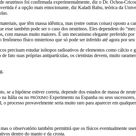
o de neutrinos foi confirmada experimentalmente, diz o Dr. Ochoa-Crico
vertida é a opção mais emocionante, diz Kaladi Babu, teórica da Unive
ulas.
teriais, que têm massa idêntica, mas (entre outras coisas) oposto a car
 que esse também pode ser o caso dos neutrinos. Eles dependem do “me
os, com massas muito maiores. É um mecanismo elegante preferido por 
ro fenômeno físico misterioso que só pode ser inferido até agora por seu
sicos precisam estudar isótopos radioativos de elementos como cálcio e 
 de fato suas próprias antipartículas, os cientistas devem, muito rara
g.
nto, se a hipótese estiver correta, depende dos estados de massa de neut
na Itália ou no
Experimento na Espanha ou seus sucessores, 
PRÓXIMO
al, o processo provavelmente seria muito raro para aparecer em qualquer
 mas o observatório também permitirá que os físicos eventualmente us
ativos dentro do manto e da crosta.