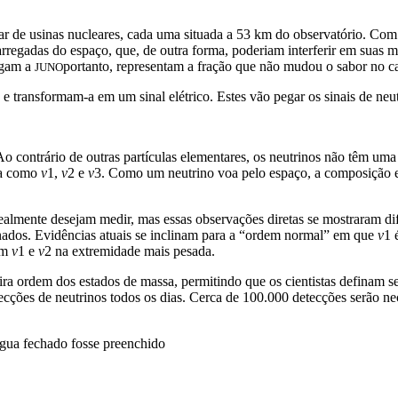
r de usinas nucleares, cada uma situada a 53 km do observatório. Com 
carregadas do espaço, que, de outra forma, poderiam interferir em suas 
hegam a
portanto, representam a fração que não mudou o sabor no ca
JUNO
e transformam-a em um sinal elétrico. Estes vão pegar os sinais de neu
 Ao contrário de outras partículas elementares, os neutrinos não têm um
da como
v
1,
v
2 e
v
3. Como um neutrino voa pelo espaço, a composição e
dealmente desejam medir, mas essas observações diretas se mostraram difí
nados. Evidências atuais se inclinam para a “ordem normal” em que
v
1 
om
v
1 e
v
2 na extremidade mais pesada.
ra ordem dos estados de massa, permitindo que os cientistas definam se
cções de neutrinos todos os dias. Cerca de 100.000 detecções serão neces
 água fechado fosse preenchido