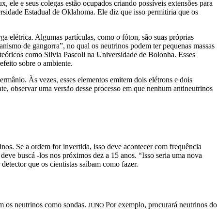
ux, ele e seus colegas estão ocupados criando possíveis extensões para
rsidade Estadual de Oklahoma. Ele diz que isso permitiria que os
ga elétrica. Algumas partículas, como o fóton, são suas próprias
canismo de gangorra”, no qual os neutrinos podem ter pequenas massas
teóricos como Silvia Pascoli na Universidade de Bolonha. Esses
 efeito sobre o ambiente.
germânio. Às vezes, esses elementos emitem dois elétrons e dois
mente, observar uma versão desse processo em que nenhum antineutrinos
rinos. Se a ordem for invertida, isso deve acontecer com frequência
deve buscá -los nos próximos dez a 15 anos. “Isso seria uma nova
 detector que os cientistas saibam como fazer.
em os neutrinos como sondas.
Por exemplo, procurará neutrinos do
JUNO