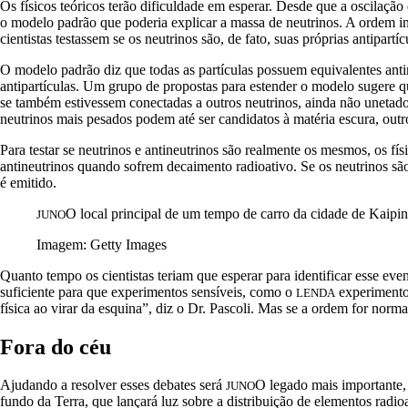
Os físicos teóricos terão dificuldade em esperar. Desde que a oscilaçã
o modelo padrão que poderia explicar a massa de neutrinos. A ordem in
cientistas testassem se os neutrinos são, de fato, suas próprias antipartíc
O modelo padrão diz que todas as partículas possuem equivalentes antima
antipartículas. Um grupo de propostas para estender o modelo sugere
se também estivessem conectadas a outros neutrinos, ainda não unetad
neutrinos mais pesados ​​podem até ser candidatos à matéria escura, out
Para testar se neutrinos e antineutrinos são realmente os mesmos, os fí
antineutrinos quando sofrem decaimento radioativo. Se os neutrinos são
é emitido.
O local principal de um tempo de carro da cidade de Kaipin
JUNO
Imagem: Getty Images
Quanto tempo os cientistas teriam que esperar para identificar esse eve
suficiente para que experimentos sensíveis, como o
experimento 
LENDA
física ao virar da esquina”, diz o Dr. Pascoli. Mas se a ordem for norm
Fora do céu
Ajudando a resolver esses debates será
O legado mais importante,
JUNO
fundo da Terra, que lançará luz sobre a distribuição de elementos radio