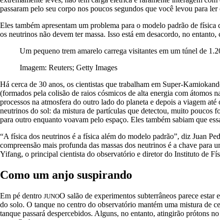
passaram pelo seu corpo nos poucos segundos que você levou para ler e
Eles também apresentam um problema para o modelo padrão de física de 
os neutrinos não devem ter massa. Isso está em desacordo, no entanto,
Um pequeno trem amarelo carrega visitantes em um túnel de 1.20
Imagem: Reuters; Getty Images
Há cerca de 30 anos, os cientistas que trabalham em Super-Kamiokand
(formados pela colisão de raios cósmicos de alta energia com átomos n
processos na atmosfera do outro lado do planeta e depois a viagem até
neutrinos do sol: da mistura de partículas que detectou, muito poucos 
para outro enquanto voavam pelo espaço. Eles também sabiam que essa “
“A física dos neutrinos é a física além do modelo padrão”, diz Juan Pe
compreensão mais profunda das massas dos neutrinos é a chave para
Yifang, o principal cientista do observatório e diretor do Instituto de 
Como um anjo suspirando
Em pé dentro
O salão de experimentos subterrâneos parece estar 
JUNO
do solo. O tanque no centro do observatório mantém uma mistura de cer
tanque passará despercebidos. Alguns, no entanto, atingirão prótons no 