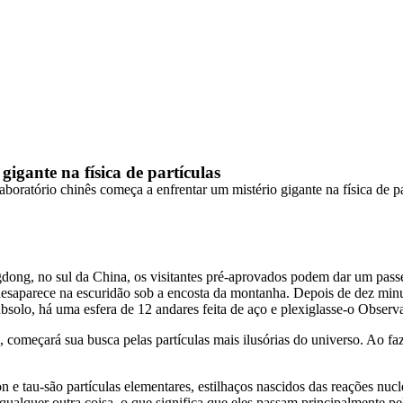
igante na física de partículas
ong, no sul da China, os visitantes pré-aprovados podem dar um pass
desaparece na escuridão sob a encosta da montanha. Depois de dez minu
ubsolo, há uma esfera de 12 andares feita de aço e plexiglasse-o Obse
começará sua busca pelas partículas mais ilusórias do universo. Ao faze
 tau-são partículas elementares, estilhaços nascidos das reações nucle
ualquer outra coisa, o que significa que eles passam principalmente pel