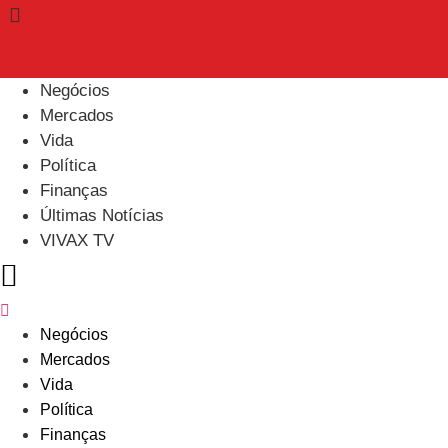
Ir
para
o
conteúdo
Negócios
Mercados
Vida
Política
Finanças
Últimas Notícias
VIVAX TV
Menu
Negócios
Mercados
Vida
Política
Finanças